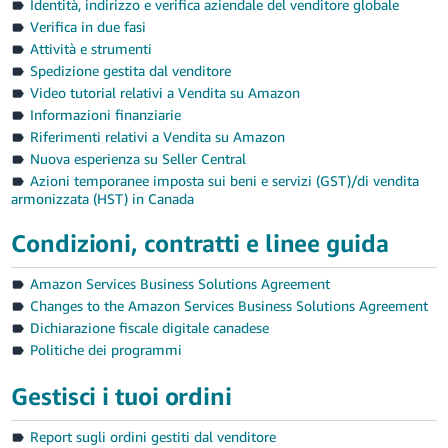
Identità, indirizzo e verifica aziendale del venditore globale
- IT
Verifica in due fasi
Attività e strumenti
Deutsch
Spedizione gestita dal venditore
- DE
Video tutorial relativi a Vendita su Amazon
Informazioni finanziarie
Español
Riferimenti relativi a Vendita su Amazon
- ES
Nuova esperienza su Seller Central
Azioni temporanee imposta sui beni e servizi (GST)/di vendita
English
Italiano
armonizzata (HST) in Canada
- CA
Condizioni, contratti e linee guida
日
Accedi
Amazon Services Business Solutions Agreement
本
Changes to the Amazon Services Business Solutions Agreement
語
Dichiarazione fiscale digitale canadese
-
Registrati
Politiche dei programmi
JP
Gestisci i tuoi ordini
Report sugli ordini gestiti dal venditore