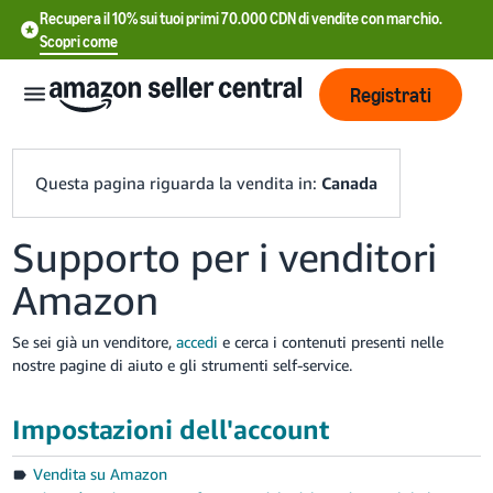
Recupera il 10% sui tuoi primi 70.000 CDN di vendite con marchio.
Scopri come
Registrati
Questa pagina riguarda la vendita in:
Canada
Supporto per i venditori
中
Amazon
文
-
Se sei già un venditore,
accedi
e cerca i contenuti presenti nelle
CN
nostre pagine di aiuto e gli strumenti self-service.
Français
Impostazioni dell'account
- FR
Vendita su Amazon
Italiano